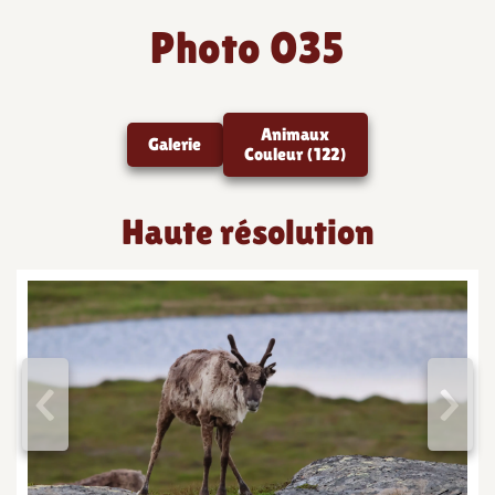
Photo 035
Animaux
Galerie
Couleur (122)
Haute résolution
<
>